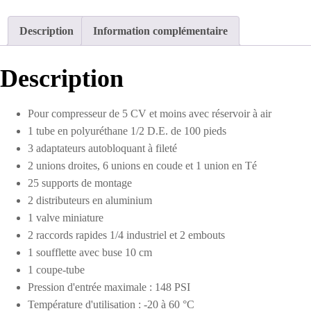
d'air
pour
Description
Information complémentaire
atelier
1/2
D.E.
Description
de
100
pieds
Pour compresseur de 5 CV et moins avec réservoir à air
1 tube en polyuréthane 1/2 D.E. de 100 pieds
3 adaptateurs autobloquant à fileté
2 unions droites, 6 unions en coude et 1 union en Té
25 supports de montage
2 distributeurs en aluminium
1 valve miniature
2 raccords rapides 1/4 industriel et 2 embouts
1 soufflette avec buse 10 cm
1 coupe-tube
Pression d'entrée maximale : 148 PSI
Température d'utilisation : -20 à 60 °C