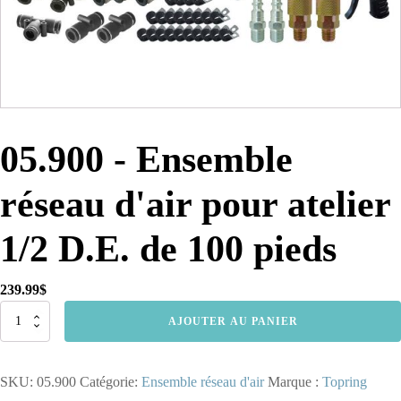
05.900 - Ensemble
réseau d'air pour atelier
1/2 D.E. de 100 pieds
239.99
$
quantité
AJOUTER AU PANIER
de
05.900
-
SKU:
05.900
Catégorie:
Ensemble réseau d'air
Marque :
Topring
Ensemble
réseau