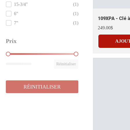
15-3/4"
(1)
6"
(1)
109XPA - Clé à
7"
(1)
249.00$
Prix
AJOUT
Prix
Réinitialiser
RÉINITIALISER