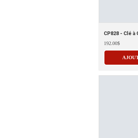
CP828 - Clé à 
192.00$
AJOUT