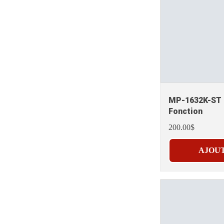
MP-1632K-ST -
Fonction
200.00$
AJOUT