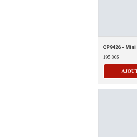
CP9426 - Mini 
195.00$
AJOUT