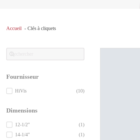
Accueil
Clés à cliquets
Recherche
Search content
Fournisseur
Fournisseur
HiVis
(10)
Dimensions
Dimensions
12-1/2"
(1)
14-1/4"
(1)