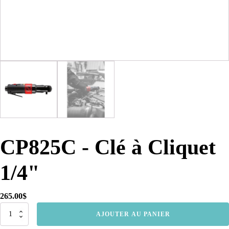
CP825C - Clé à Cliquet
1/4"
265.00
$
quantité
AJOUTER AU PANIER
de