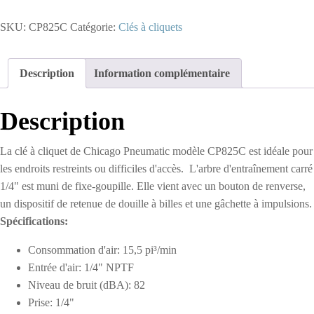
CP825C
-
SKU:
CP825C
Catégorie:
Clés à cliquets
Clé
à
Cliquet
1/4"
Description
Information complémentaire
Description
La clé à cliquet de Chicago Pneumatic modèle CP825C est idéale pour
les endroits restreints ou difficiles d'accès. L'arbre d'entraînement carré
1/4" est muni de fixe-goupille. Elle vient avec un bouton de renverse,
un dispositif de retenue de douille à billes et une gâchette à impulsions.
Spécifications:
Consommation d'air: 15,5 pi³/min
Entrée d'air: 1/4" NPTF
Niveau de bruit (dBA): 82
Prise: 1/4"