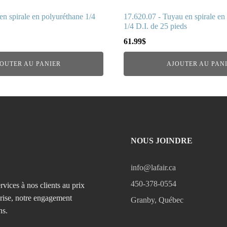
en spirale en polyuréthane 1/4
17.620.07 - Tuyau en spirale en
1/4 D.I. de 25 pieds
61.99
$
OUTER AU PANIER
AJOUTER AU PAN
NOUS JOINDRE
info@lafair.ca
450-378-0554
rvices à nos clients au prix
prise, notre engagement
Granby, Québec
ns.