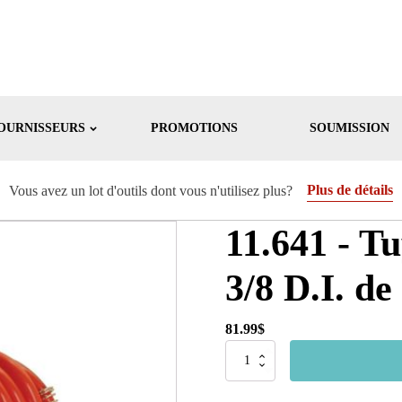
OURNISSEURS
PROMOTIONS
SOUMISSION
Plus de détails
Vous avez un lot d'outils dont vous n'utilisez plus?
11.641 - T
3/8 D.I. de
81.99
$
quantité
de
11.641