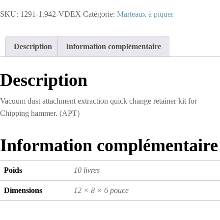
1.942-
SKU:
1291-1.942-VDEX
Catégorie:
Marteaux à piquer
VDEX
-
Chipping
Hammer
Description
Information complémentaire
Quick
Change
Retainer
Description
Kit
Vacuum dust attachment extraction quick change retainer kit for
Chipping hammer. (APT)
Information complémentaire
Poids
10 livres
Dimensions
12 × 8 × 6 pouce