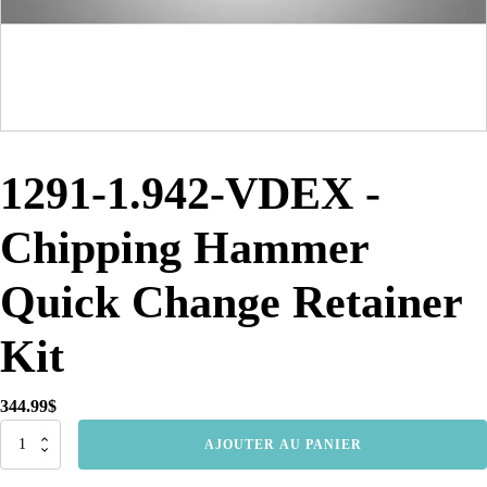
1291-1.942-VDEX -
Chipping Hammer
Quick Change Retainer
Kit
344.99
$
quantité
AJOUTER AU PANIER
de
1291-