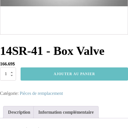
14SR-41 - Box Valve
166.69
$
quantité
AJOUTER AU PANIER
de
14SR-
41
Catégorie:
Pièces de remplacement
-
Box
Valve
Description
Information complémentaire