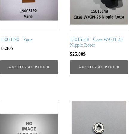
15003190 - Vane
15016148 - Case W/GN-25
Nipple Rotor
13.30
$
525.00
$
AJOUTER AU PANIER
AJOUTER AU PANIER