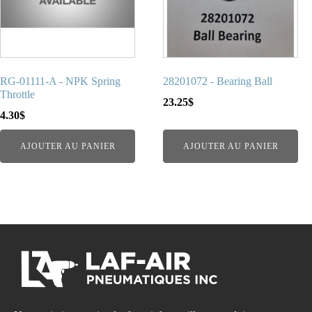
RG-01111-A - NPK Spring
28201072 - Bearing Ball
Throttle
23.25
$
4.30
$
AJOUTER AU PANIER
AJOUTER AU PANIER