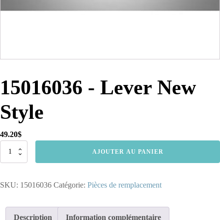
15016036 - Lever New
Style
49.20
$
quantité
AJOUTER AU PANIER
de
15016036
-
SKU:
15016036
Catégorie:
Pièces de remplacement
Lever
New
Style
Description
Information complémentaire