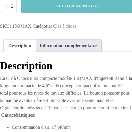
quantité
AJOUTER AU PANIER
de
15QMAX
-
SKU:
15QMAX
Catégorie:
Clés à chocs
Clé
à
Chocs
3/8"
Description
Information complémentaire
-
Pistolet
Ultra
Description
Compact
La Clé à Chocs ultra compacte modèle 15QMAX d'Ingersoll Rand à la
longueur compacte de 4,6" et le concept compact offre un contrôle
total pour tous les types de travaux difficiles. Le bouton poussoir pour
la marche avant/arrière est utilisable avec une seule main et le
régulateur de puissance à 3 modes est conçu pour un contrôle maximal.
Caractéristiques:
Consommation d'air: 17 pi³/min