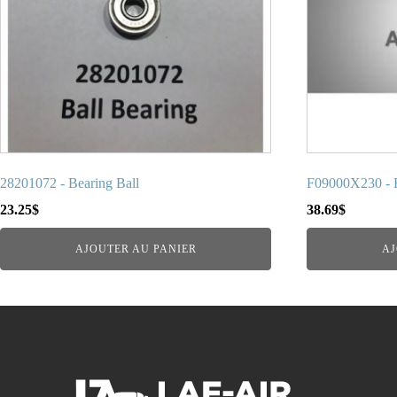
28201072 - Bearing Ball
F09000X230 - F
23.25
$
38.69
$
AJOUTER AU PANIER
AJ