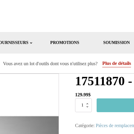
OURNISSEURS
PROMOTIONS
SOUMISSION
Plus de détails
Vous avez un lot d'outils dont vous n'utilisez plus?
17511870 -
129.99
$
quantité
de
17511870
-
Catégorie:
Pièces de remplace
Seat
Top