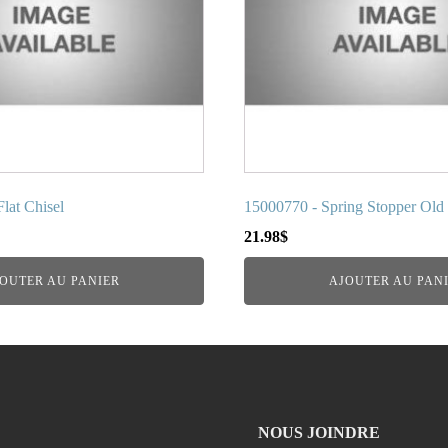
lat Chisel
15000770 - Spring Stopper Old 
21.98
$
OUTER AU PANIER
AJOUTER AU PAN
NOUS JOINDRE