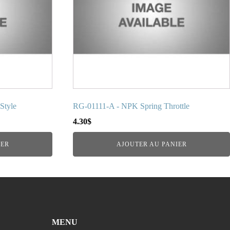
Style
RG-01111-A - NPK Spring Throttle
4.30
$
IER
AJOUTER AU PANIER
MENU