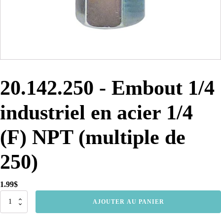
20.142.250 - Embout 1/4
industriel en acier 1/4
(F) NPT (multiple de
250)
1.99
$
quantité
AJOUTER AU PANIER
de
20.142.250