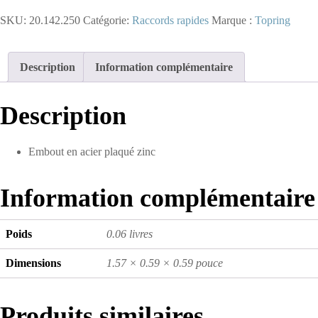
-
SKU:
20.142.250
Catégorie:
Raccords rapides
Marque :
Topring
Embout
1/4
industriel
en
Description
Information complémentaire
acier
1/4
(F)
Description
NPT
(multiple
de
Embout en acier plaqué zinc
250)
Information complémentaire
Poids
0.06 livres
Dimensions
1.57 × 0.59 × 0.59 pouce
Produits similaires