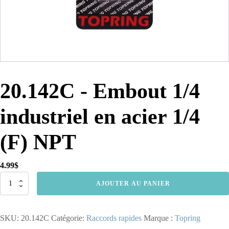
20.142C - Embout 1/4
industriel en acier 1/4
(F) NPT
4.99
$
quantité
AJOUTER AU PANIER
de
20.142C
-
SKU:
20.142C
Catégorie:
Raccords rapides
Marque :
Topring
Embout
1/4