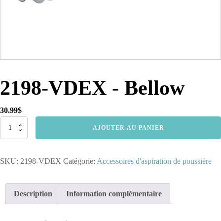
2198-VDEX - Bellow
30.99
$
quantité
AJOUTER AU PANIER
de
2198-
VDEX
SKU:
2198-VDEX
Catégorie:
Accessoires d'aspiration de poussière
-
Bellow
Description
Information complémentaire