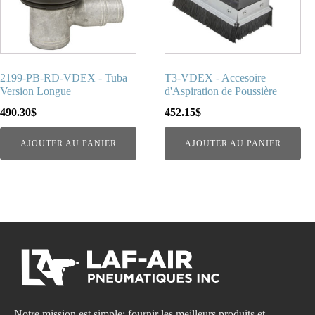
2199-PB-RD-VDEX - Tuba
T3-VDEX - Accesoire
Version Longue
d'Aspiration de Poussière
490.30
$
452.15
$
AJOUTER AU PANIER
AJOUTER AU PANIER
Notre mission est simple: fournir les meilleurs produits et