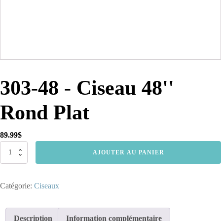
303-48 - Ciseau 48''
Rond Plat
89.99
$
quantité
AJOUTER AU PANIER
de
303-
48
Catégorie:
Ciseaux
-
Ciseau
48''
Rond
Description
Information complémentaire