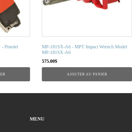
 Pistolet
MP-181SX-A6 - MPT Impact Wrench Model
MP-181SX-A6
575.00
$
IER
AJOUTER AU PANIER
MENU