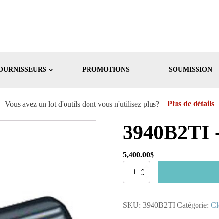
OURNISSEURS
PROMOTIONS
SOUMISSION
Plus de détails
Vous avez un lot d'outils dont vous n'utilisez plus?
3940B2TI -
5,400.00
$
quantité
de
3940B2TI
-
SKU:
3940B2TI
Catégorie:
Cl
Clé
à