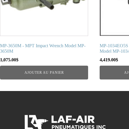
MP-3650M - MPT Impact Wrench Model MP-
MP-1034EO5S 
3650M
Model MP-103
1,075.00
$
4,419.00
$
AJOUTER AU PANIER
AJ