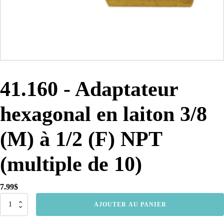
41.160 - Adaptateur
hexagonal en laiton 3/8
(M) à 1/2 (F) NPT
(multiple de 10)
7.99
$
quantité
AJOUTER AU PANIER
de
41.160