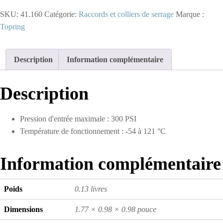
-
SKU:
41.160
Catégorie:
Raccords et colliers de serrage
Marque :
Adaptateur
hexagonal
Topring
en
laiton
3/8
Description
Information complémentaire
(M)
à
1/2
Description
(F)
NPT
(multiple
Pression d'entrée maximale : 300 PSI
de
10)
Température de fonctionnement : -54 à 121 °C
Information complémentaire
Poids
0.13 livres
Dimensions
1.77 × 0.98 × 0.98 pouce