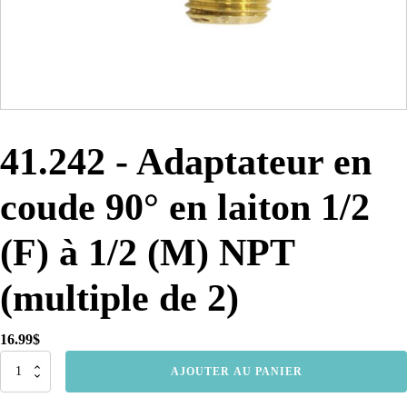
41.242 - Adaptateur en
coude 90° en laiton 1/2
(F) à 1/2 (M) NPT
(multiple de 2)
16.99
$
quantité
AJOUTER AU PANIER
de
41.242