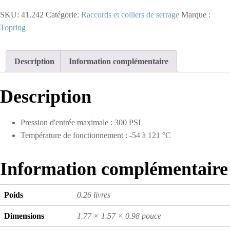
-
SKU:
41.242
Catégorie:
Raccords et colliers de serrage
Marque :
Adaptateur
en
Topring
coude
90°
en
Description
Information complémentaire
laiton
1/2
(F)
Description
à
1/2
(M)
Pression d'entrée maximale : 300 PSI
NPT
(multiple
Température de fonctionnement : -54 à 121 °C
de
2)
Information complémentaire
Poids
0.26 livres
Dimensions
1.77 × 1.57 × 0.98 pouce