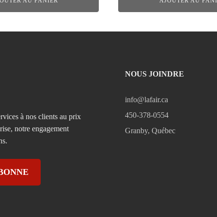
OUTER AU PANIER
AJOUTER AU PAN
NOUS JOINDRE
info@lafair.ca
450-378-0554
rvices à nos clients au prix
prise, notre engagement
Granby, Québec
ns.
ABONNE