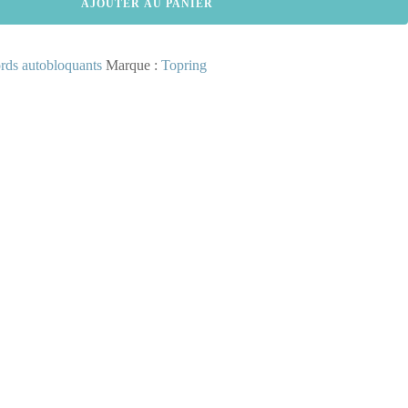
AJOUTER AU PANIER
rds autobloquants
Marque :
Topring