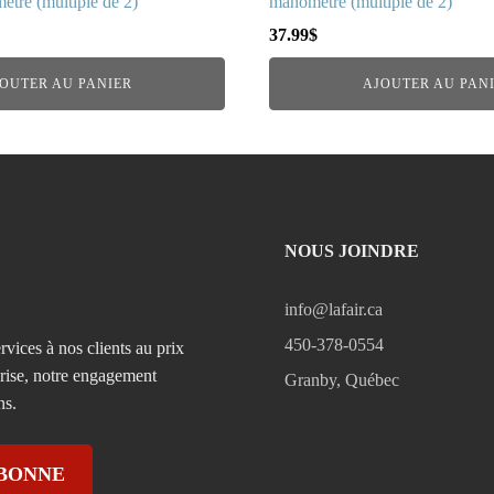
tre (multiple de 2)
manomètre (multiple de 2)
37.99
$
OUTER AU PANIER
AJOUTER AU PAN
NOUS JOINDRE
info@lafair.ca
450-378-0554
rvices à nos clients au prix
prise, notre engagement
Granby, Québec
ns.
ABONNE