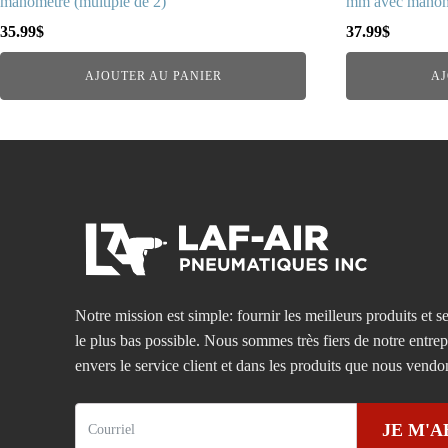
manomètre (multiple de 2)
mm avec manomè
35.99
$
37.99
$
AJOUTER AU PANIER
AJ
Notre mission est simple: fournir les meilleurs produits et se
le plus bas possible. Nous sommes très fiers de notre entre
envers le service client et dans les produits que nous vendo
JE M'