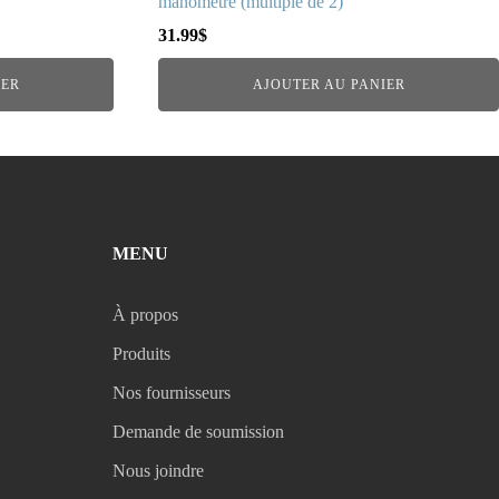
manomètre (multiple de 2)
31.99
$
IER
AJOUTER AU PANIER
MENU
À propos
Produits
Nos fournisseurs
Demande de soumission
Nous joindre