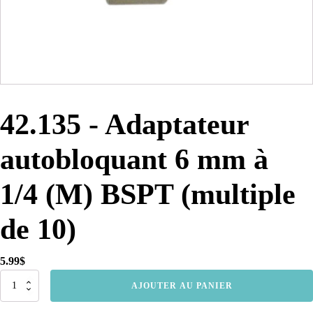
42.135 - Adaptateur
autobloquant 6 mm à
1/4 (M) BSPT (multiple
de 10)
5.99
$
quantité
AJOUTER AU PANIER
de
42.135