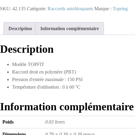
-
SKU:
42.135
Catégorie:
Raccords autobloquants
Marque :
Topring
Adaptateur
autobloquant
6
mm
Description
Information complémentaire
à
1/4
(M)
Description
BSPT
(multiple
de
Modèle TOPFIT
10)
Raccord droit en polymère (PBT)
Pression d'entrée maximale : 150 PSI
Température d'utilisation : 0 à 60 °C
Information complémentaire
Poids
0.03 livres
Dimensions
0.79 × 0.39 × 0.39 pouce