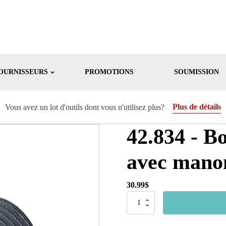
OURNISSEURS
PROMOTIONS
SOUMISSION
Plus de détails
Vous avez un lot d'outils dont vous n'utilisez plus?
42.834 - 
avec manom
30.99
$
quantité
de
42.834