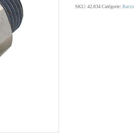
-
SKU:
42.834
Catégorie:
Racco
Bouchon
M5
(M)
BSPT
avec
manomètre
(multiple
de
2)