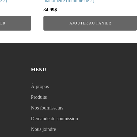
e 2)
manomètre (multiple de 2)
34.99
$
IER
AJOUTER AU PANIER
MENU
À propos
Produits
Nos fournisseurs
Demande de soumission
Nous joindre