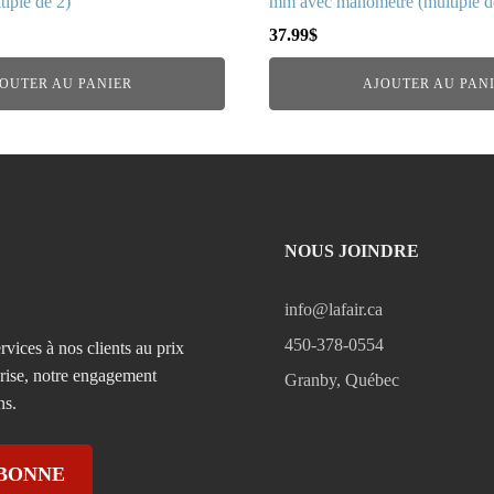
iple de 2)
mm avec manomètre (multiple d
37.99
$
OUTER AU PANIER
AJOUTER AU PAN
NOUS JOINDRE
info@lafair.ca
450-378-0554
rvices à nos clients au prix
prise, notre engagement
Granby, Québec
ns.
ABONNE