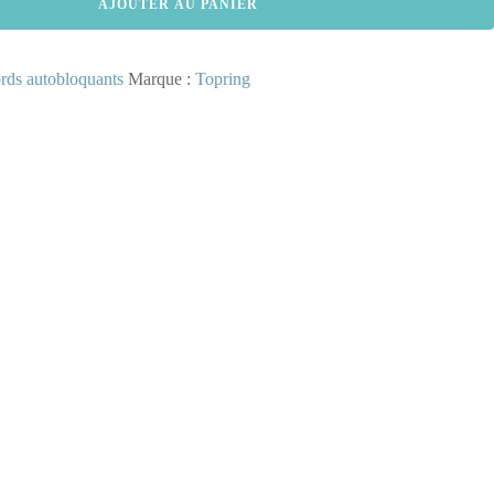
AJOUTER AU PANIER
rds autobloquants
Marque :
Topring