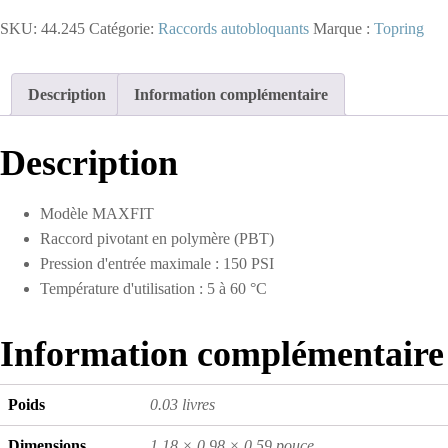
-
SKU:
44.245
Catégorie:
Raccords autobloquants
Marque :
Topring
Adaptateur
en
coude
autobloquant
Description
Information complémentaire
5/32
po
à
Description
1/4
(M)
NPT
Modèle MAXFIT
(multiple
Raccord pivotant en polymère (PBT)
de
10)
Pression d'entrée maximale : 150 PSI
Température d'utilisation : 5 à 60 °C
Information complémentaire
Poids
0.03 livres
Dimensions
1.18 × 0.98 × 0.59 pouce