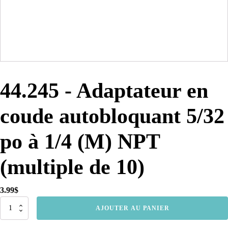
44.245 - Adaptateur en
coude autobloquant 5/32
po à 1/4 (M) NPT
(multiple de 10)
3.99
$
quantité
AJOUTER AU PANIER
de
44.245