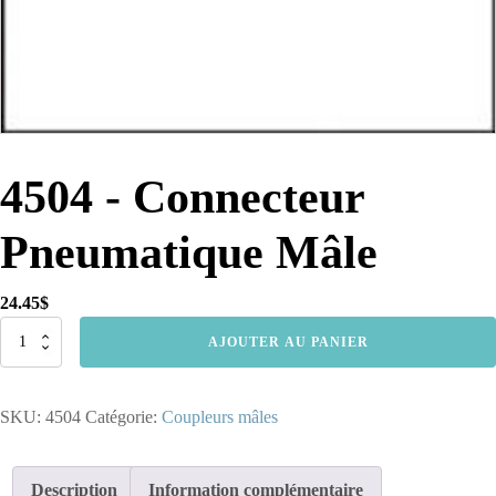
4504 - Connecteur
Pneumatique Mâle
24.45
$
quantité
AJOUTER AU PANIER
de
4504
-
SKU:
4504
Catégorie:
Coupleurs mâles
Connecteur
Pneumatique
Mâle
Description
Information complémentaire