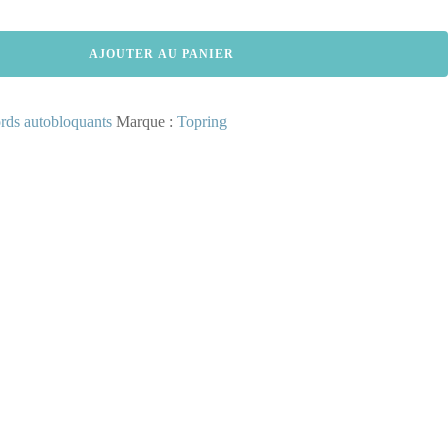
AJOUTER AU PANIER
rds autobloquants
Marque :
Topring