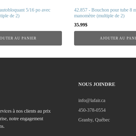
autobloquant 5/16 po avec
42.857 - Bouchon pour tube 8 
iple de 2)
manomètre (multiple de 2)
35.99
$
OUTER AU PANIER
AJOUTER AU PAN
NOUS JOINDRE
info@lafair.ca
450-378-0554
rvices à nos clients au prix
prise, notre engagement
Granby, Québec
ns.