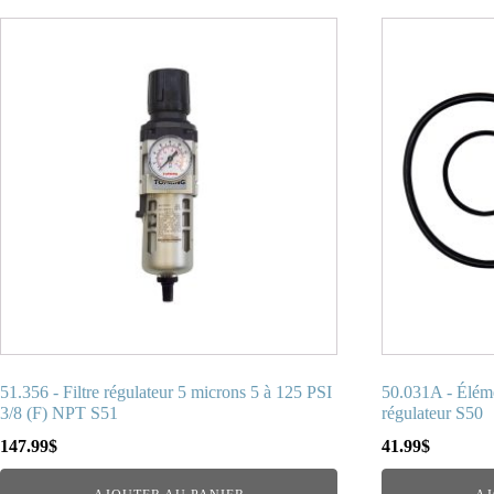
51.356 - Filtre régulateur 5 microns 5 à 125 PSI
50.031A - Élémen
3/8 (F) NPT S51
régulateur S50
147.99
$
41.99
$