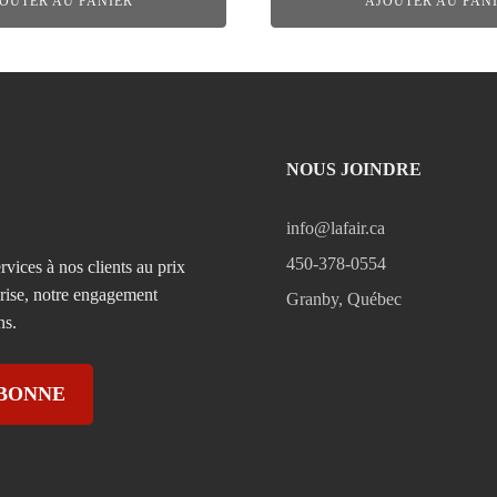
OUTER AU PANIER
AJOUTER AU PAN
NOUS JOINDRE
info@lafair.ca
450-378-0554
rvices à nos clients au prix
prise, notre engagement
Granby, Québec
ns.
ABONNE