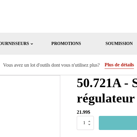
OURNISSEURS
PROMOTIONS
SOUMISSION
Plus de détails
Vous avez un lot d'outils dont vous n'utilisez plus?
50.721A - 
régulateur
21.99
$
quantité
de
50.721A