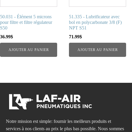
50.031 - Élément 5 microns
51.335 - Lubrificateur avec
pour filtre et filtre régulateur
bol en polycarbonate 3/8 (F)
S50
NPT S51
36.99
$
71.99
$
AJOUTER AU PANIER
AJOUTER AU PANIER
Notre mission est simple: fournir les meilleurs produits et
services à nos clients au prix le plus bas possible. Nous sommes