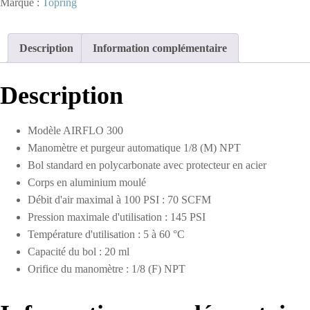
Marque :
Topring
5
microns
5
Description
Information complémentaire
à
125
PSI
Description
3/8
(F)
NPT
Modèle AIRFLO 300
S51
Manomètre et purgeur automatique 1/8 (M) NPT
Bol standard en polycarbonate avec protecteur en acier
Corps en aluminium moulé
Débit d'air maximal à 100 PSI : 70 SCFM
Pression maximale d'utilisation : 145 PSI
Température d'utilisation : 5 à 60 °C
Capacité du bol : 20 ml
Orifice du manomètre : 1/8 (F) NPT