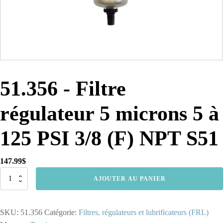
51.356 - Filtre
régulateur 5 microns 5 à
125 PSI 3/8 (F) NPT S51
147.99
$
quantité
AJOUTER AU PANIER
de
51.356
-
SKU:
51.356
Catégorie:
Filtres, régulateurs et lubrificateurs (FRL)
Filtre
régulateur