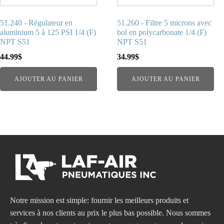
51.240 - Régulateur en
51.260 - Filtre 5 microns avec
aluminium 5 à 125 PSI 1/4 (F)
bol en polycarbonate 1/4 (F)
NPT S51
NPT S51
44.99
$
34.99
$
AJOUTER AU PANIER
AJOUTER AU PANIER
Notre mission est simple: fournir les meilleurs produits et
services à nos clients au prix le plus bas possible. Nous sommes