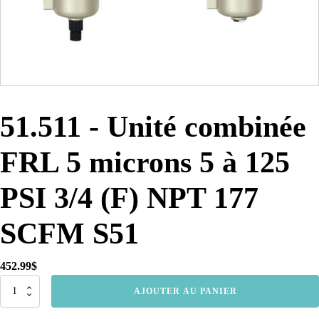
51.511 - Unité combinée
FRL 5 microns 5 à 125
PSI 3/4 (F) NPT 177
SCFM S51
452.99
$
quantité
AJOUTER AU PANIER
de
51.511