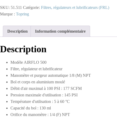
-
SKU:
51.511
Catégorie:
Filtres, régulateurs et lubrificateurs (FRL)
Unité
combinée
Marque :
Topring
FRL
5
microns
Description
Information complémentaire
5
à
125
Description
PSI
3/4
(F)
Modèle AIRFLO 500
NPT
177
Filtre, régulateur et lubrificateur
SCFM
Manomètre et purgeur automatique 1/8 (M) NPT
S51
Bol et corps en aluminium moulé
Débit d'air maximal à 100 PSI : 177 SCFM
Pression maximale d'utilisation : 145 PSI
Température d'utilisation : 5 à 60 °C
Capacité du bol : 130 ml
Orifice du manomètre : 1/4 (F) NPT