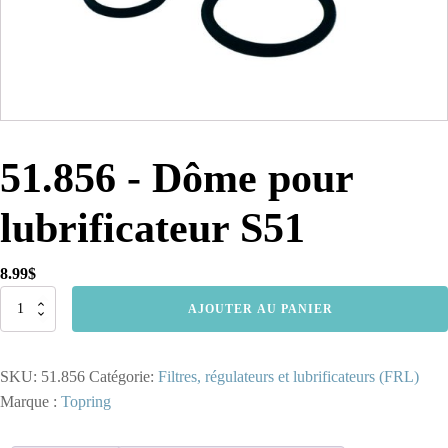
51.856 - Dôme pour
lubrificateur S51
8.99
$
quantité
AJOUTER AU PANIER
de
51.856
-
SKU:
51.856
Catégorie:
Filtres, régulateurs et lubrificateurs (FRL)
Dôme
pour
Marque :
Topring
lubrificateur
S51