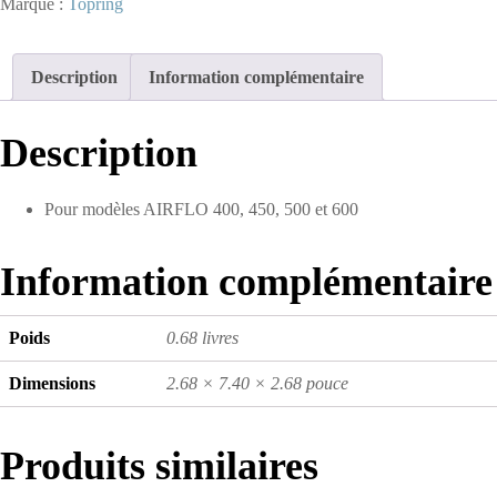
Marque :
Topring
aluminium
130
ml
Description
Information complémentaire
pour
lubrificateur
S51
Description
Pour modèles AIRFLO 400, 450, 500 et 600
Information complémentaire
Poids
0.68 livres
Dimensions
2.68 × 7.40 × 2.68 pouce
Produits similaires