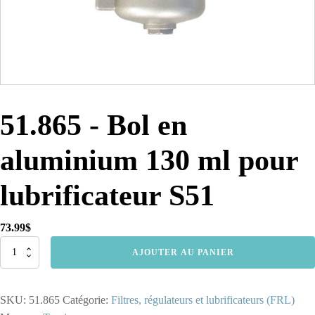
51.865 - Bol en
aluminium 130 ml pour
lubrificateur S51
73.99
$
quantité
AJOUTER AU PANIER
de
51.865
-
SKU:
51.865
Catégorie:
Filtres, régulateurs et lubrificateurs (FRL)
Bol
en