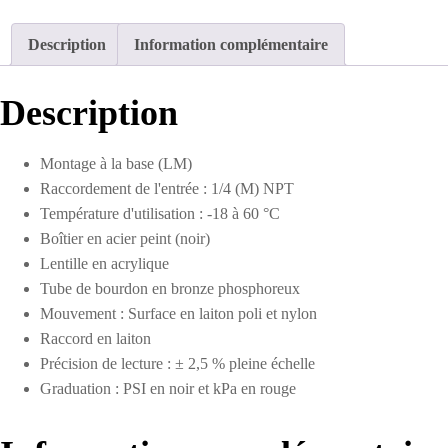
sec
en
Description
Information complémentaire
acier
2
po
Description
0
à
300
Montage à la base (LM)
PSI
Raccordement de l'entrée : 1/4 (M) NPT
Température d'utilisation : -18 à 60 °C
Boîtier en acier peint (noir)
Lentille en acrylique
Tube de bourdon en bronze phosphoreux
Mouvement : Surface en laiton poli et nylon
Raccord en laiton
Précision de lecture : ± 2,5 % pleine échelle
Graduation : PSI en noir et kPa en rouge