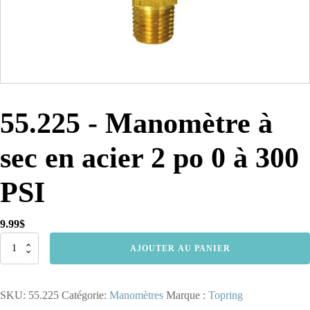
55.225 - Manomètre à
sec en acier 2 po 0 à 300
PSI
9.99
$
quantité
AJOUTER AU PANIER
de
55.225
-
SKU:
55.225
Catégorie:
Manomètres
Marque :
Topring
Manomètre
à