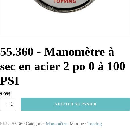
55.360 - Manomètre à
sec en acier 2 po 0 à 100
PSI
9.99
$
quantité
AJOUTER AU PANIER
de
55.360
-
SKU:
55.360
Catégorie:
Manomètres
Marque :
Topring
Manomètre
à