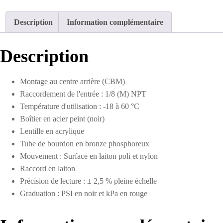
sec
en
Description
Information complémentaire
acier
2
po
Description
0
à
100
Montage au centre arrière (CBM)
PSI
Raccordement de l'entrée : 1/8 (M) NPT
Température d'utilisation : -18 à 60 °C
Boîtier en acier peint (noir)
Lentille en acrylique
Tube de bourdon en bronze phosphoreux
Mouvement : Surface en laiton poli et nylon
Raccord en laiton
Précision de lecture : ± 2,5 % pleine échelle
Graduation : PSI en noir et kPa en rouge