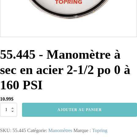
55.445 - Manomètre à
sec en acier 2-1/2 po 0 à
160 PSI
10.99
$
quantité
AJOUTER AU PANIER
de
55.445
-
SKU:
55.445
Catégorie:
Manomètres
Marque :
Topring
Manomètre
à