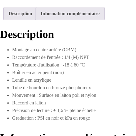
sec
en
Description
Information complémentaire
acier
2-
1/2
Description
po
0
à
Montage au centre arrière (CBM)
160
Raccordement de l'entrée : 1/4 (M) NPT
PSI
Température d'utilisation : -18 à 60 °C
Boîtier en acier peint (noir)
Lentille en acrylique
Tube de bourdon en bronze phosphoreux
Mouvement : Surface en laiton poli et nylon
Raccord en laiton
Précision de lecture : ± 1,6 % pleine échelle
Graduation : PSI en noir et kPa en rouge