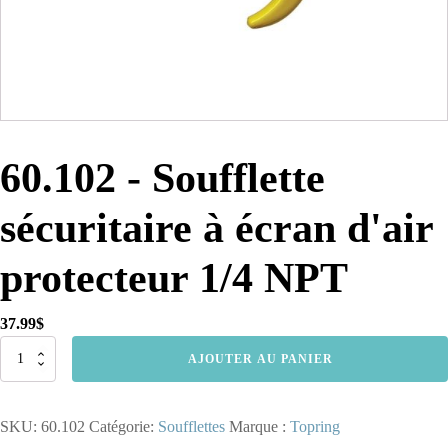
60.102 - Soufflette
sécuritaire à écran d'air
protecteur 1/4 NPT
37.99
$
quantité
AJOUTER AU PANIER
de
60.102
-
SKU:
60.102
Catégorie:
Soufflettes
Marque :
Topring
Soufflette
sécuritaire