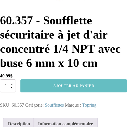
60.357 - Soufflette
sécuritaire à jet d'air
concentré 1/4 NPT avec
buse 6 mm x 10 cm
40.99
$
quantité
AJOUTER AU PANIER
de
60.357
-
SKU:
60.357
Catégorie:
Soufflettes
Marque :
Topring
Soufflette
sécuritaire
à
jet
Description
Information complémentaire