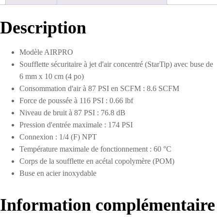
d'air
concentré
1/4
Description
NPT
avec
buse
Modèle AIRPRO
6
Soufflette sécuritaire à jet d'air concentré (StarTip) avec buse de
mm
x
6 mm x 10 cm (4 po)
10
Consommation d'air à 87 PSI en SCFM : 8.6 SCFM
cm
Force de poussée à 116 PSI : 0.66 lbf
Niveau de bruit à 87 PSI : 76.8 dB
Pression d'entrée maximale : 174 PSI
Connexion : 1/4 (F) NPT
Température maximale de fonctionnement : 60 °C
Corps de la soufflette en acétal copolymère (POM)
Buse en acier inoxydable
Information complémentaire