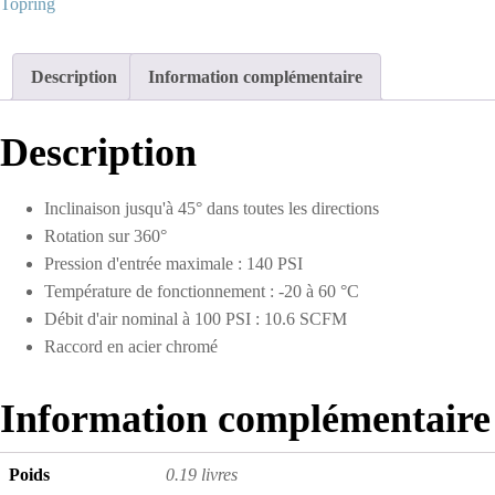
Topring
1/4
(F)
à
Description
Information complémentaire
1/4
(M)
NPT
Description
Inclinaison jusqu'à 45° dans toutes les directions
Rotation sur 360°
Pression d'entrée maximale : 140 PSI
Température de fonctionnement : -20 à 60 °C
Débit d'air nominal à 100 PSI : 10.6 SCFM
Raccord en acier chromé
Information complémentaire
Poids
0.19 livres