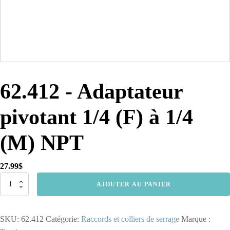
62.412 - Adaptateur
pivotant 1/4 (F) à 1/4
(M) NPT
27.99
$
quantité
AJOUTER AU PANIER
de
62.412
-
SKU:
62.412
Catégorie:
Raccords et colliers de serrage
Marque :
Adaptateur
pivotant