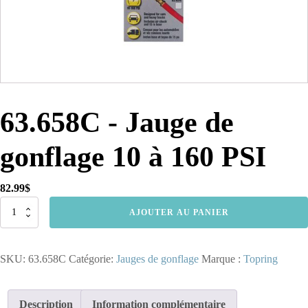
63.658C - Jauge de
gonflage 10 à 160 PSI
82.99
$
quantité
AJOUTER AU PANIER
de
63.658C
-
SKU:
63.658C
Catégorie:
Jauges de gonflage
Marque :
Topring
Jauge
de
gonflage
10
Description
Information complémentaire