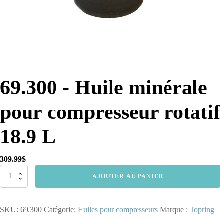
69.300 - Huile minérale
pour compresseur rotatif
18.9 L
309.99
$
quantité
AJOUTER AU PANIER
de
69.300
-
SKU:
69.300
Catégorie:
Huiles pour compresseurs
Marque :
Topring
Huile
minérale