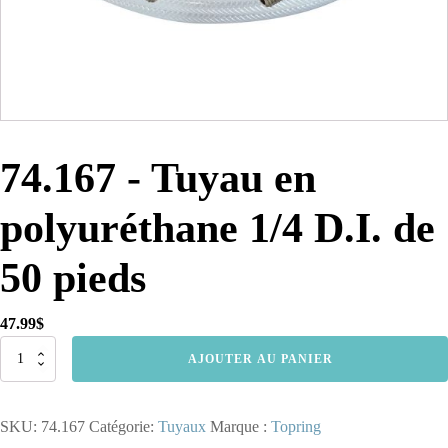
74.167 - Tuyau en
polyuréthane 1/4 D.I. de
50 pieds
47.99
$
quantité
AJOUTER AU PANIER
de
74.167
-
SKU:
74.167
Catégorie:
Tuyaux
Marque :
Topring
Tuyau
en