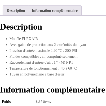
polyuréthane
1/4
Description
Information complémentaire
D.I.
de
50
Description
pieds
Modèle FLEXAIR
Avec gaine de protection aux 2 extrémités du tuyau
Pression d'entrée maximale à 20 °C : 200 PSI
Fluides compatibles : air comprimé seulement
Raccordement d'entrée d'air : 1/4 (M) NPT
Température de fonctionnement : -40 à 60 °C
Tuyau en polyuréthane à base d'ester
Information complémentaire
Poids
1.81 livres