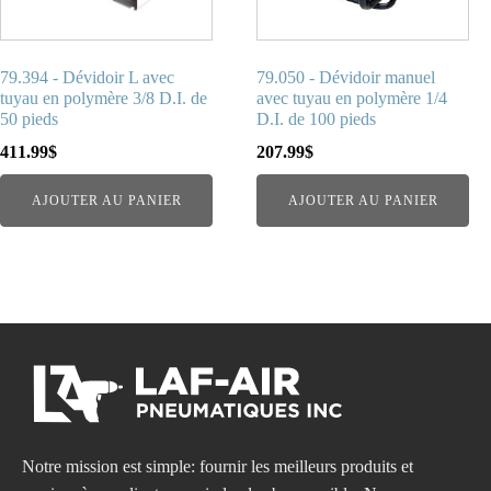
79.394 - Dévidoir L avec
79.050 - Dévidoir manuel
tuyau en polymère 3/8 D.I. de
avec tuyau en polymère 1/4
50 pieds
D.I. de 100 pieds
411.99
$
207.99
$
AJOUTER AU PANIER
AJOUTER AU PANIER
Notre mission est simple: fournir les meilleurs produits et