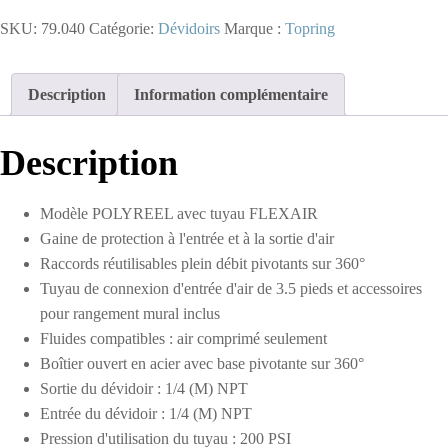
-
SKU:
79.040
Catégorie:
Dévidoirs
Marque :
Topring
Dévidoir
manuel
avec
tuyau
Description
Information complémentaire
en
polyuréthane
1/4
Description
D.I.
de
100 pieds
Modèle POLYREEL avec tuyau FLEXAIR
Gaine de protection à l'entrée et à la sortie d'air
Raccords réutilisables plein débit pivotants sur 360°
Tuyau de connexion d'entrée d'air de 3.5 pieds et accessoires
pour rangement mural inclus
Fluides compatibles : air comprimé seulement
Boîtier ouvert en acier avec base pivotante sur 360°
Sortie du dévidoir : 1/4 (M) NPT
Entrée du dévidoir : 1/4 (M) NPT
Pression d'utilisation du tuyau : 200 PSI