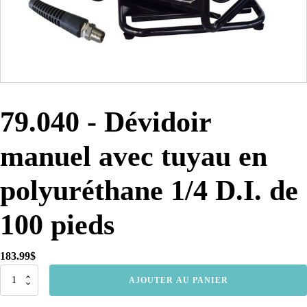
79.040 - Dévidoir
manuel avec tuyau en
polyuréthane 1/4 D.I. de
100 pieds
183.99
$
quantité
AJOUTER AU PANIER
de
79.040