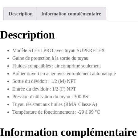
tuyau
en
Description
Information complémentaire
caoutchouc
1/2
D.I.
Description
de
50 pieds
Modèle STEELPRO avec tuyau SUPERFLEX
Gaine de protection à la sortie du tuyau
Fluides compatibles : air comprimé seulement
Boîtier ouvert en acier avec enroulement automatique
Sortie du dévidoir : 1/2 (M) NPT
Entrée du dévidoir : 1/2 (F) NPT
Pression d'utilisation du tuyau : 300 PSI
Tuyau résistant aux huiles (RMA-Classe A)
Température de fonctionnement : -29 à 99 °C
Information complémentaire