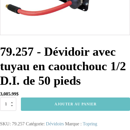
79.257 - Dévidoir avec
tuyau en caoutchouc 1/2
D.I. de 50 pieds
3,085.99
$
quantité
AJOUTER AU PANIER
de
79.257
-
SKU:
79.257
Catégorie:
Dévidoirs
Marque :
Topring
Dévidoir
avec