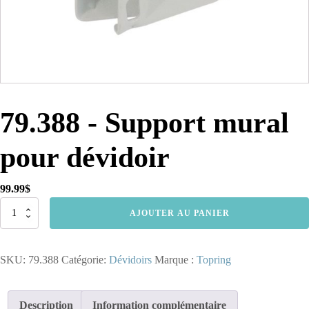
79.388 - Support mural
pour dévidoir
99.99
$
quantité
AJOUTER AU PANIER
de
79.388
-
SKU:
79.388
Catégorie:
Dévidoirs
Marque :
Topring
Support
mural
pour
dévidoir
Description
Information complémentaire