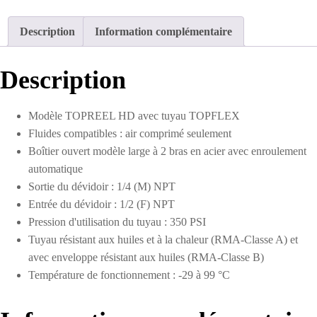
avec
tuyau
Description
Information complémentaire
en
caoutchouc
3/8
Description
D.I.
de
50 pieds
Modèle TOPREEL HD avec tuyau TOPFLEX
Fluides compatibles : air comprimé seulement
Boîtier ouvert modèle large à 2 bras en acier avec enroulement
automatique
Sortie du dévidoir : 1/4 (M) NPT
Entrée du dévidoir : 1/2 (F) NPT
Pression d'utilisation du tuyau : 350 PSI
Tuyau résistant aux huiles et à la chaleur (RMA-Classe A) et
avec enveloppe résistant aux huiles (RMA-Classe B)
Température de fonctionnement : -29 à 99 °C