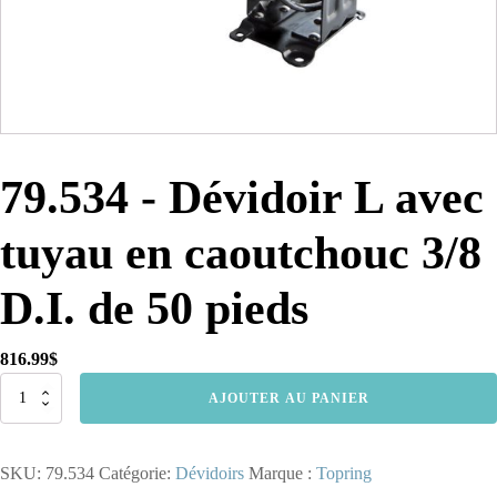
79.534 - Dévidoir L avec
tuyau en caoutchouc 3/8
D.I. de 50 pieds
816.99
$
quantité
AJOUTER AU PANIER
de
79.534
-
SKU:
79.534
Catégorie:
Dévidoirs
Marque :
Topring
Dévidoir
L