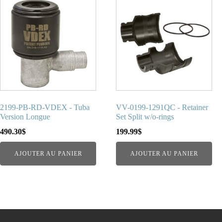
2199-PB-RD-VDEX - Tuba
VV-0199-1291QC - Retainer
Version Longue
Set Split w/o-rings
490.30
$
199.99
$
AJOUTER AU PANIER
AJOUTER AU PANIER