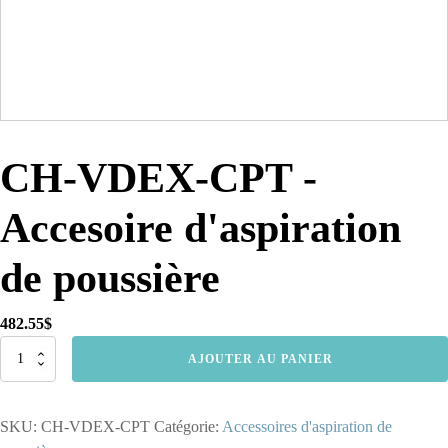
CH-VDEX-CPT -
Accesoire d'aspiration
de poussière
482.55
$
quantité
AJOUTER AU PANIER
de
CH-
VDEX-
SKU:
CH-VDEX-CPT
Catégorie:
Accessoires d'aspiration de
CPT
-