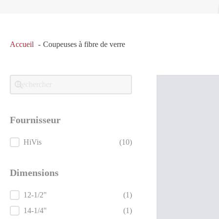
Accueil
Coupeuses à fibre de verre
Recherche
Search content
Fournisseur
Fournisseur
HiVis
(10)
Dimensions
Dimensions
12-1/2"
(1)
14-1/4"
(1)