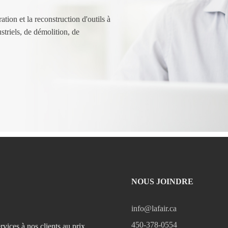
tion et la reconstruction d'outils à
striels, de démolition, de
NOUS JOINDRE
info@lafair.ca
450-378-0554
rvices à nos clients au prix