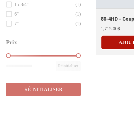
15-3/4"
(1)
6"
(1)
80-4HD - Coup
7"
(1)
1,715.00$
Prix
AJOUT
Prix
Réinitialiser
RÉINITIALISER