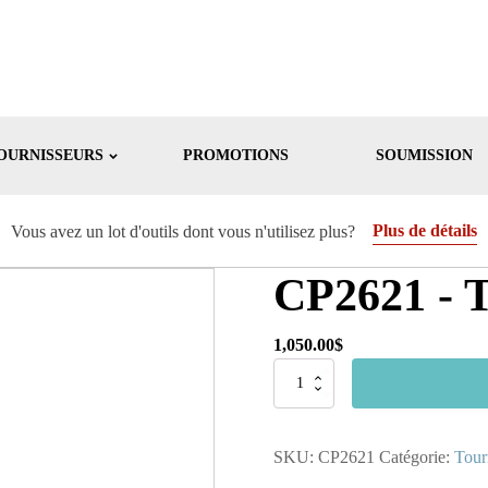
OURNISSEURS
PROMOTIONS
SOUMISSION
Plus de détails
Vous avez un lot d'outils dont vous n'utilisez plus?
CP2621 - 
1,050.00
$
quantité
de
CP2621
-
SKU:
CP2621
Catégorie:
Tour
Tournevis
Pneumatique