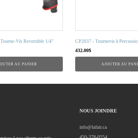
Tourne-Vis Reversible 1/4"
CP2037 - Tournevis à Percussi
432.00
$
OUTER AU PANIER
AJOUTER AU PAN
NOUS JOINDRE
info@lafair.ca
450-378-0554