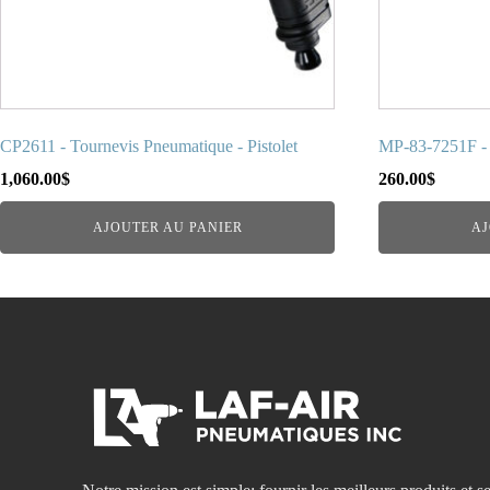
CP2611 - Tournevis Pneumatique - Pistolet
MP-83-7251F - 
1,060.00
$
260.00
$
AJOUTER AU PANIER
AJ