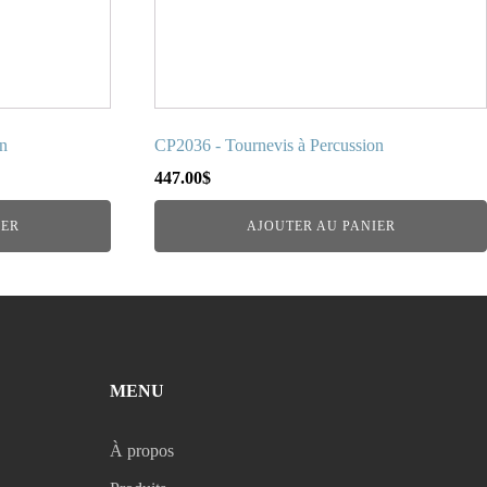
on
CP2036 - Tournevis à Percussion
447.00
$
IER
AJOUTER AU PANIER
MENU
À propos