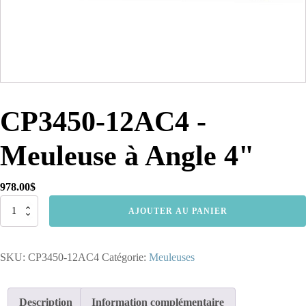
CP3450-12AC4 -
Meuleuse à Angle 4"
978.00
$
quantité
AJOUTER AU PANIER
de
CP3450-
12AC4
SKU:
CP3450-12AC4
Catégorie:
Meuleuses
-
Meuleuse
à
Angle
Description
Information complémentaire