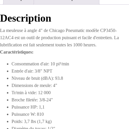
4"
Description
La meuleuse à angle 4" de Chicago Pneumatic modèle CP3450-
12AC4 est un outil de production puissant et facile d'entretien. La
lubrification est fait seulement toutes les 1000 heures.
Caractéristiques:
Consommation d'air: 10 pi³/min
Entrée d'air: 3/8" NPT
Niveau de bruit (dBA): 93.8
Dimensions de meule: 4"
Tr/min à vide: 12 000
Broche filetée: 3/8-24"
Puissance HP: 1,1
Puissance W: 810
Poids: 3,7 lbs (1,7 kg)
Diamètre du tuyau: 1/2"