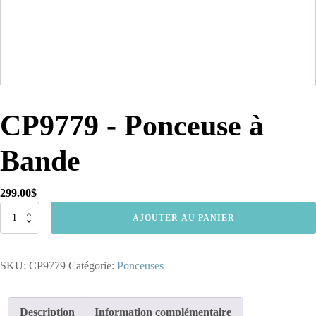
CP9779 - Ponceuse à
Bande
299.00
$
quantité
AJOUTER AU PANIER
de
CP9779
-
SKU:
CP9779
Catégorie:
Ponceuses
Ponceuse
à
Bande
Description
Information complémentaire