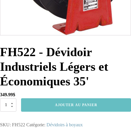
FH522 - Dévidoir
Industriels Légers et
Économiques 35'
349.99
$
quantité
AJOUTER AU PANIER
de
FH522
-
SKU:
FH522
Catégorie:
Dévidoirs à boyaux
Dévidoir
Industriels