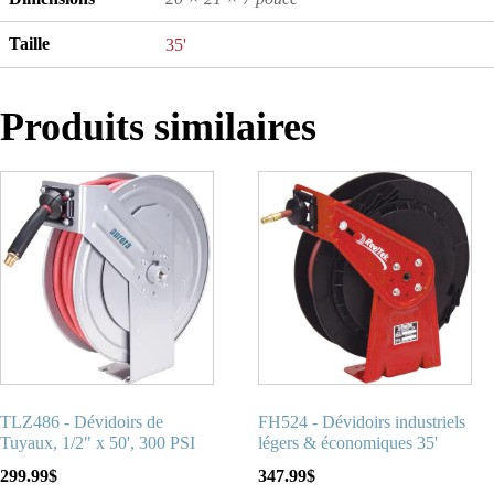
Taille
35'
Produits similaires
TLZ486 - Dévidoirs de
FH524 - Dévidoirs industriels
Tuyaux, 1/2" x 50', 300 PSI
légers & économiques 35'
299.99
$
347.99
$