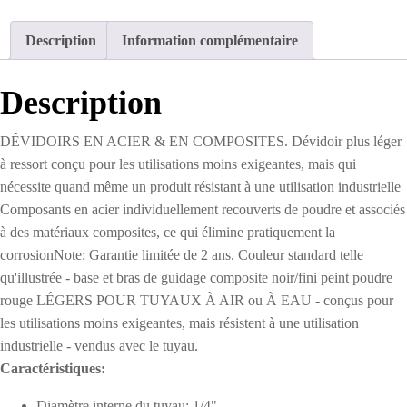
Légers
et
Description
Information complémentaire
Économiques
35'
Description
DÉVIDOIRS EN ACIER & EN COMPOSITES. Dévidoir plus léger
à ressort conçu pour les utilisations moins exigeantes, mais qui
nécessite quand même un produit résistant à une utilisation industrielle
Composants en acier individuellement recouverts de poudre et associés
à des matériaux composites, ce qui élimine pratiquement la
corrosionNote: Garantie limitée de 2 ans. Couleur standard telle
qu'illustrée - base et bras de guidage composite noir/fini peint poudre
rouge LÉGERS POUR TUYAUX À AIR ou À EAU - conçus pour
les utilisations moins exigeantes, mais résistent à une utilisation
industrielle - vendus avec le tuyau.
Caractéristiques:
Diamètre interne du tuyau: 1/4"