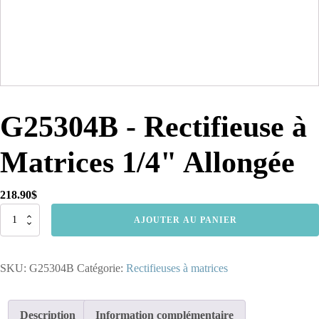
G25304B - Rectifieuse à
Matrices 1/4" Allongée
218.90
$
quantité
AJOUTER AU PANIER
de
G25304B
-
SKU:
G25304B
Catégorie:
Rectifieuses à matrices
Rectifieuse
à
Matrices
1/4"
Description
Information complémentaire