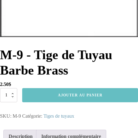
M-9 - Tige de Tuyau
Barbe Brass
2.50
$
quantité
AJOUTER AU PANIER
de
M-
9
SKU:
M-9
Catégorie:
Tiges de tuyaux
-
Tige
de
Tuyau
Description
Information complémentaire